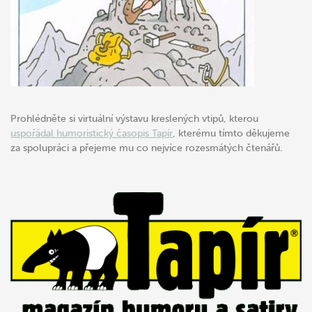
Prohlédněte si virtuální výstavu kreslených vtipů, kterou
uspořádal humoristický časopis Tapír
, kterému tímto děkujeme
za spolupráci a přejeme mu co nejvíce rozesmátých čtenářů.