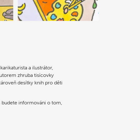
arikaturista a ilustrátor,
autorem zhruba tisícovky
zároveň desítky knih pro děti
 a budete informováni o tom,