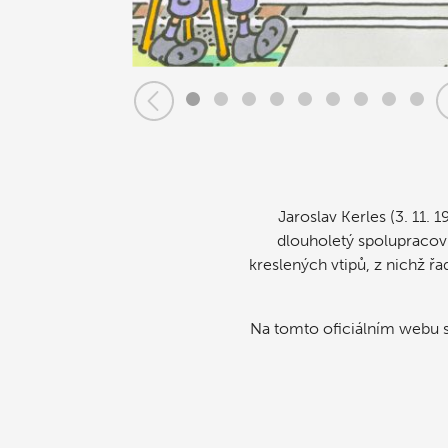
Jaroslav Kerles (3. 11. 1
dlouholetý spolupracovn
kreslených vtipů, z nichž řa
Na tomto oficiálním webu se