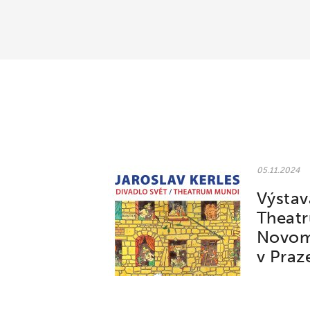
05.11.2024
Výstav
Theat
Novomě
v Praz