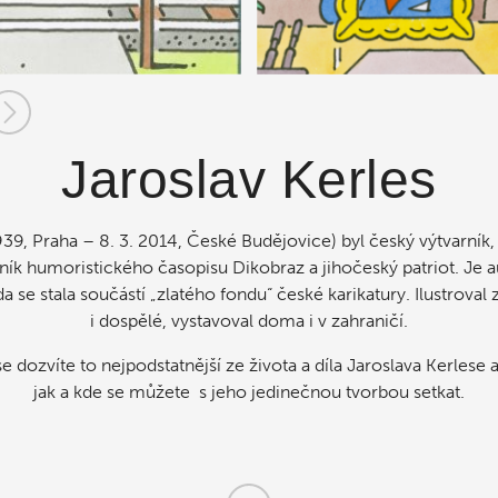
Jaroslav Kerles
939, Praha – 8. 3. 2014, České Budějovice) byl český výtvarník, k
ík humoristického časopisu Dikobraz a jihočeský patriot. Je 
da se stala součástí „zlatého fondu“ české karikatury. Ilustroval 
i dospělé, vystavoval doma i v zahraničí.
 dozvíte to nejpodstatnější ze života a díla Jaroslava Kerlese
jak a kde se můžete s jeho jedinečnou tvorbou setkat.