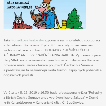
Také
Pohádkové království
vzpomíná na mnohaletou spolupráci
s Jaroslavem Kerlesem. K jeho 80.nedožitým narozeninám
vydalo opět krásnou knihu POHÁDKY Z JIŽNÍCH ČECH
A ŠUMAVY ANEB VYPRÁVĚNÍ KAPRA JAKUBA. Vyprávění z pera
Báry Stlukové s nezaměnitelnými ilustracemi Jaroslava Kerlese
provede malé i velké čtenáře po jižních Čechách a Šumavě
a představí jim ta nejkrásnější místa formou tajuplných pohádek a
originálních pověstí.
Ve čtvrtek 5. 12. 2019 v 16.30 bude představena knížka "Pohádky
z jižních Čech a Šumavy aneb vyprávění kapra Jakuba" v Domě
knih Kanzelsberger v Kanovnické ulici, Č. Budějovice.