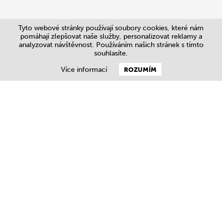
Tyto webové stránky používají soubory cookies, které nám
pomáhají zlepšovat naše služby, personalizovat reklamy a
analyzovat návštěvnost. Používáním našich stránek s tímto
souhlasíte.
Více informací
ROZUMÍM
Kontakt
+420 728 120 540
original@jaroslavkerles.cz